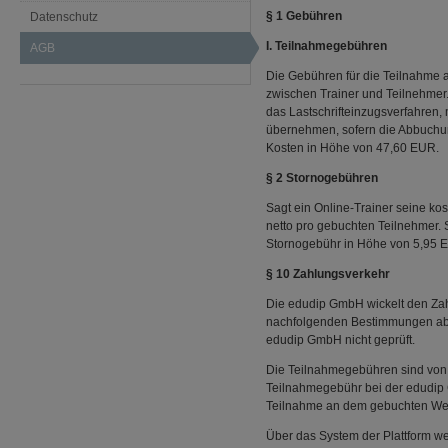
§ 1 Gebühren
Datenschutz
I. Teilnahmegebühren
AGB
Die Gebühren für die Teilnahme 
zwischen Trainer und Teilnehmer.
das Lastschrifteinzugsverfahren
übernehmen, sofern die Abbuchun
Kosten in Höhe von 47,60 EUR.
§ 2 Stornogebühren
Sagt ein Online-Trainer seine ko
netto pro gebuchten Teilnehmer. S
Stornogebühr in Höhe von 5,95 
§ 10 Zahlungsverkehr
Die edudip GmbH wickelt den Zah
nachfolgenden Bestimmungen ab. D
edudip GmbH nicht geprüft.
Die Teilnahmegebühren sind von 
Teilnahmegebühr bei der edudip 
Teilnahme an dem gebuchten Webi
Über das System der Plattform w