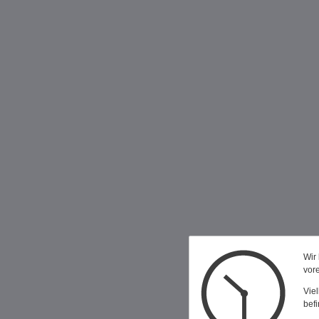
Wir 
vor
Viel
bef